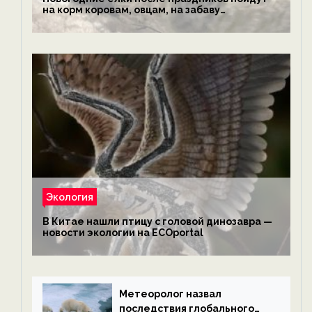
на корм коровам, овцам, на забаву
обезьянам, львам и леопардам — новости
экологии на ECOportal
Экология
В Китае нашли птицу с головой динозавра —
новости экологии на ECOportal
Метеоролог назвал
последствия глобального