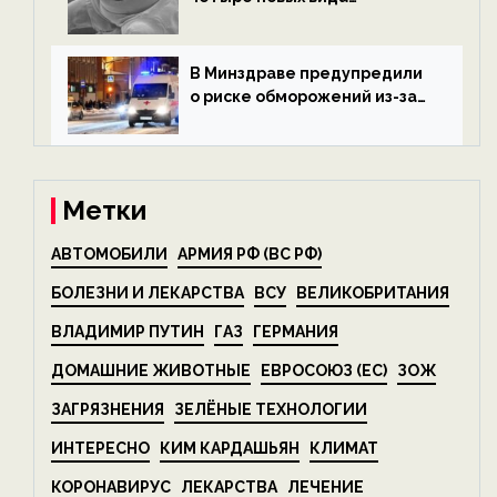
микроскопических
беспозвоночных — новости
экологии на ECOportal
В Минздраве предупредили
о риске обморожений из-за
алкоголя — новости экологии
на ECOportal
Метки
АВТОМОБИЛИ
АРМИЯ РФ (ВС РФ)
БОЛЕЗНИ И ЛЕКАРСТВА
ВСУ
ВЕЛИКОБРИТАНИЯ
ВЛАДИМИР ПУТИН
ГАЗ
ГЕРМАНИЯ
ДОМАШНИЕ ЖИВОТНЫЕ
ЕВРОСОЮЗ (ЕС)
ЗОЖ
ЗАГРЯЗНЕНИЯ
ЗЕЛЁНЫЕ ТЕХНОЛОГИИ
ИНТЕРЕСНО
КИМ КАРДАШЬЯН
КЛИМАТ
КОРОНАВИРУС
ЛЕКАРСТВА
ЛЕЧЕНИЕ