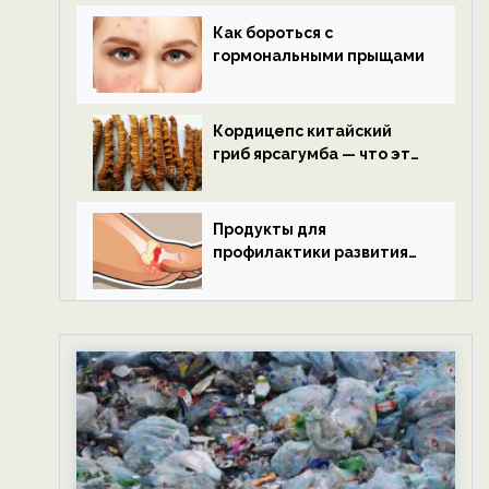
Как бороться с
гормональными прыщами
Кордицепс китайский
гриб ярсагумба — что это
такое?
Продукты для
профилактики развития
подагры.