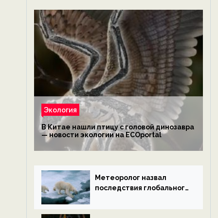
Экология
В Китае нашли птицу с головой динозавра
— новости экологии на ECOportal
Метеоролог назвал
последствия глобального
потепления к концу века
— новости экологии на