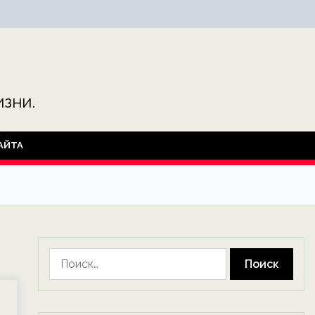
зни.
АЙТА
Найти: