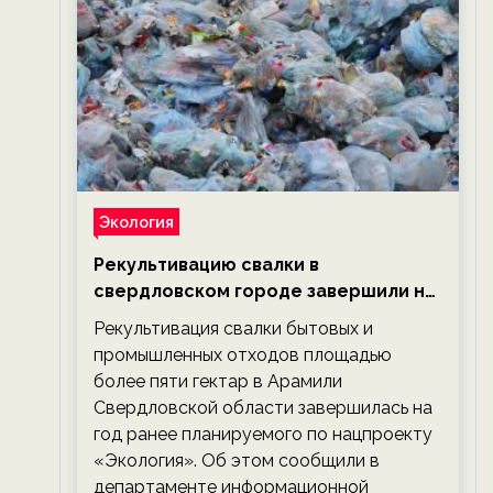
Экология
Рекультивацию свалки в
свердловском городе завершили на
год раньше планируемого срока —
Рекультивация свалки бытовых и
новости экологии на ECOportal
промышленных отходов площадью
более пяти гектар в Арамили
Свердловской области завершилась на
год ранее планируемого по нацпроекту
«Экология». Об этом сообщили в
департаменте информационной