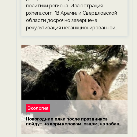
политики региона. Иллюстрация:
pxhere.com. "В Арамили Свердловской
области досрочно завершена
рекультивация несанкционированной…
Экология
Новогодние елки после праздников
пойдут на корм коровам, овцам, на забаву
обезьянам, львам и леопардам — новости
экологии на ECOportal