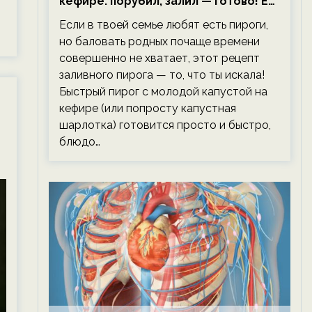
кефире: порубил, залил — готово! Ем,
не тревожась о фигуре!
Если в твоей семье любят есть пироги,
но баловать родных почаще времени
совершенно не хватает, этот рецепт
заливного пирога — то, что ты искала!
Быстрый пирог с молодой капустой на
кефире (или попросту капустная
шарлотка) готовится просто и быстро,
блюдо…