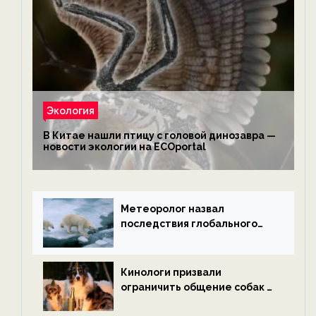
Экология
В Китае нашли птицу с головой динозавра —
новости экологии на ECOportal
Метеоролог назвал
последствия глобального
потепления к концу века —
новости экологии на
ECOportal
Кинологи призвали
ограничить общение собак с
нетрезвыми гостями —