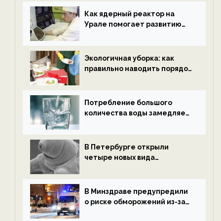
новости экологии на
ECOportal
Как ядерный реактор на
Урале помогает развитию
водородной энергетики —
новости экологии на
ECOportal
Экологичная уборка: как
правильно наводить порядок
после Нового года — новости
экологии на ECOportal
Потребление большого
количества воды замедляет
старение — новости
экологии на ECOportal
В Петербурге открыли
четыре новых вида
микроскопических
беспозвоночных — новости
экологии на ECOportal
В Минздраве предупредили
о риске обморожений из-за
алкоголя — новости экологии