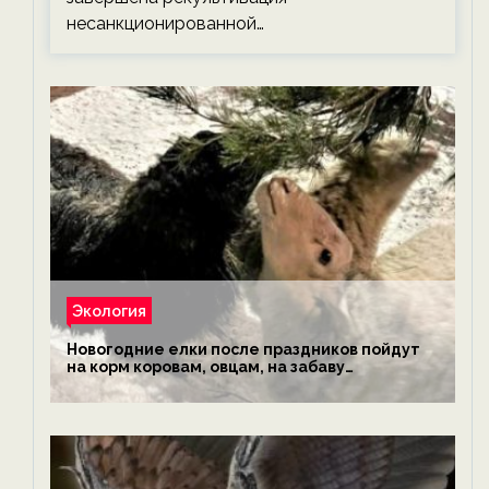
несанкционированной…
Экология
Новогодние елки после праздников пойдут
на корм коровам, овцам, на забаву
обезьянам, львам и леопардам — новости
экологии на ECOportal