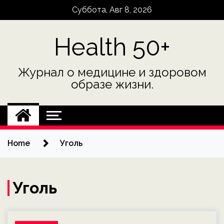
Skip
Суббота, Авг 8, 2026
to
content
Health 50+
Журнал о медицине и здоровом
образе жизни.
Home
Уголь
Уголь