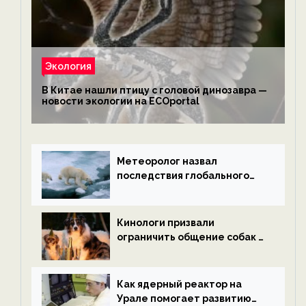
Экология
В Китае нашли птицу с головой динозавра —
новости экологии на ECOportal
Метеоролог назвал
последствия глобального
потепления к концу века —
новости экологии на
ECOportal
Кинологи призвали
ограничить общение собак с
нетрезвыми гостями —
новости экологии на
ECOportal
Как ядерный реактор на
Урале помогает развитию