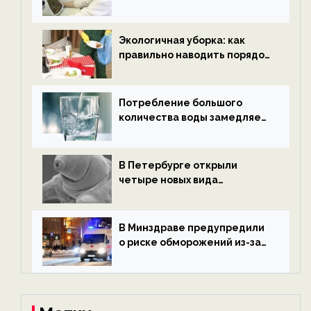
водородной энергетики —
новости экологии на
ECOportal
Экологичная уборка: как
правильно наводить порядок
после Нового года — новости
экологии на ECOportal
Потребление большого
количества воды замедляет
старение — новости
экологии на ECOportal
В Петербурге открыли
четыре новых вида
микроскопических
беспозвоночных — новости
экологии на ECOportal
В Минздраве предупредили
о риске обморожений из-за
алкоголя — новости экологии
на ECOportal