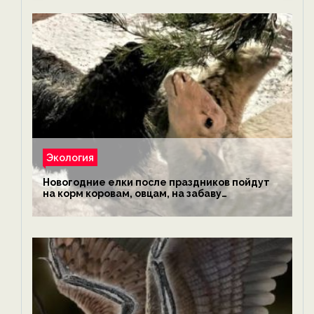
Экология
Новогодние елки после праздников пойдут
на корм коровам, овцам, на забаву
обезьянам, львам и леопардам — новости
экологии на ECOportal