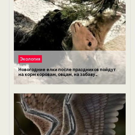
Экология
Новогодние елки после праздников пойдут
на корм коровам, овцам, на забаву
обезьянам, львам и леопардам — новости
экологии на ECOportal