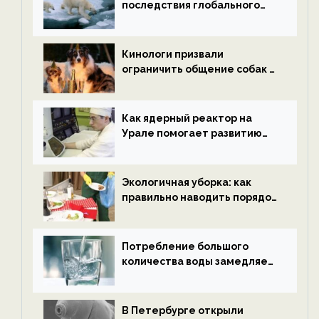
последствия глобального
потепления к концу века —
новости экологии на
ECOportal
Кинологи призвали
ограничить общение собак с
нетрезвыми гостями —
новости экологии на
ECOportal
Как ядерный реактор на
Урале помогает развитию
водородной энергетики —
новости экологии на
ECOportal
Экологичная уборка: как
правильно наводить порядок
после Нового года — новости
экологии на ECOportal
Потребление большого
количества воды замедляет
старение — новости
экологии на ECOportal
В Петербурге открыли