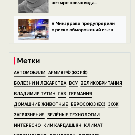
четыре новых вида
микроскопических
беспозвоночных — новости
экологии на ECOportal
В Минздраве предупредили
о риске обморожений из-за
алкоголя — новости экологии
на ECOportal
Метки
АВТОМОБИЛИ
АРМИЯ РФ (ВС РФ)
БОЛЕЗНИ И ЛЕКАРСТВА
ВСУ
ВЕЛИКОБРИТАНИЯ
ВЛАДИМИР ПУТИН
ГАЗ
ГЕРМАНИЯ
ДОМАШНИЕ ЖИВОТНЫЕ
ЕВРОСОЮЗ (ЕС)
ЗОЖ
ЗАГРЯЗНЕНИЯ
ЗЕЛЁНЫЕ ТЕХНОЛОГИИ
ИНТЕРЕСНО
КИМ КАРДАШЬЯН
КЛИМАТ