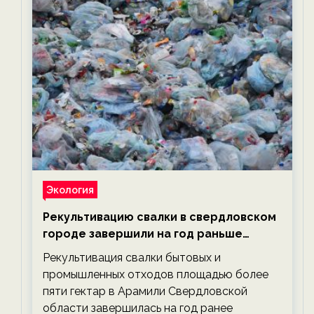
Экология
Рекультивацию свалки в свердловском
городе завершили на год раньше
планируемого срока — новости
Рекультивация свалки бытовых и
экологии на ECOportal
промышленных отходов площадью более
пяти гектар в Арамили Свердловской
области завершилась на год ранее