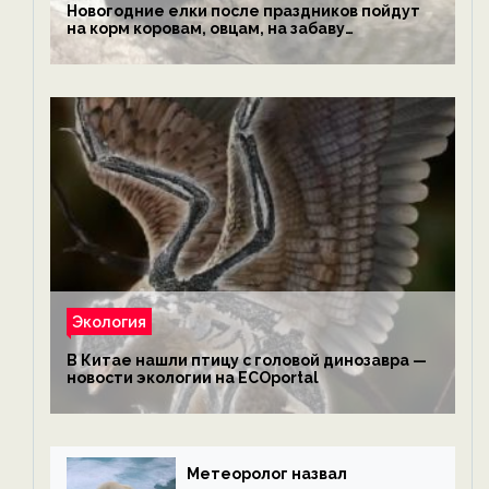
Новогодние елки после праздников пойдут
на корм коровам, овцам, на забаву
обезьянам, львам и леопардам — новости
экологии на ECOportal
Экология
В Китае нашли птицу с головой динозавра —
новости экологии на ECOportal
Метеоролог назвал