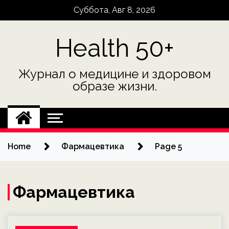
Skip
Суббота, Авг 8, 2026
to
content
Health 50+
Журнал о медицине и здоровом
образе жизни.
Home
Фармацевтика
Page 5
Фармацевтика