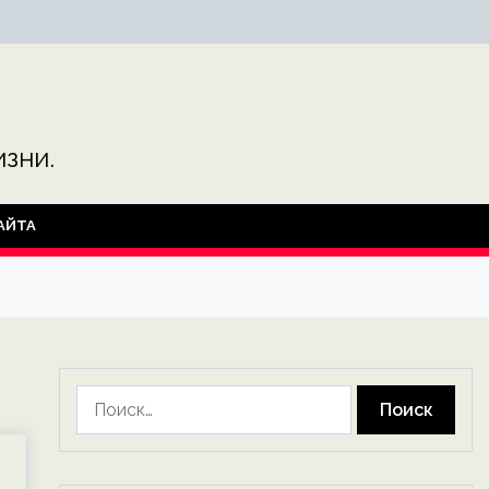
зни.
АЙТА
Найти: