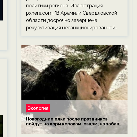
политики региона. Иллюстрация:
pxhere.com. "В Арамили Свердловской
области досрочно завершена
рекультивация несанкционированной…
Экология
Новогодние елки после праздников
пойдут на корм коровам, овцам, на забаву
обезьянам, львам и леопардам — новости
экологии на ECOportal