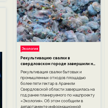
Экология
Рекультивацию свалки в
свердловском городе завершили на
год раньше планируемого срока —
Рекультивация свалки бытовых и
новости экологии на ECOportal
промышленных отходов площадью
более пяти гектар в Арамили
Свердловской области завершилась на
год ранее планируемого по нацпроекту
«Экология». Об этом сообщили в
департаменте информационной