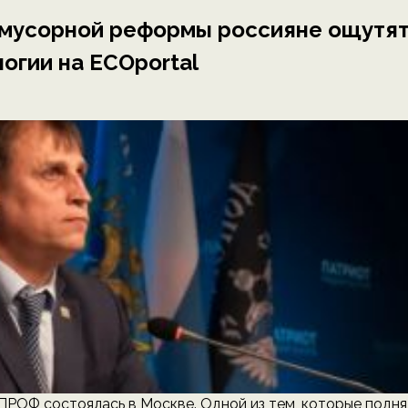
 мусорной реформы россияне ощутя
логии на ECOportal
ОФ состоялась в Москве. Одной из тем, которые подня