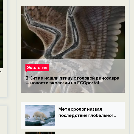
Экология
и
В Китае нашли птицу с головой динозавра
— новости экологии на ECOportal
Метеоролог назвал
последствия глобального
потепления к концу века
— новости экологии на