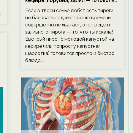
кефире: порубил, залил — готово! Ем,
не тревожась о фигуре!
Если в твоей семье любят есть пироги,
…
но баловать родных почаще времени
совершенно не хватает, этот рецепт
заливного пирога — то, что ты искала!
Быстрый пирог с молодой капустой на
кефире (или попросту капустная
шарлотка) готовится просто и быстро,
блюдо…