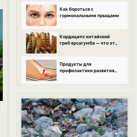
Как бороться с
гормональными прыщами
Кордицепс китайский
гриб ярсагумба — что это
такое?
Продукты для
профилактики развития
подагры.
,