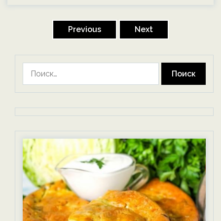
Пагинация
записей
Previous
Next
Найти: