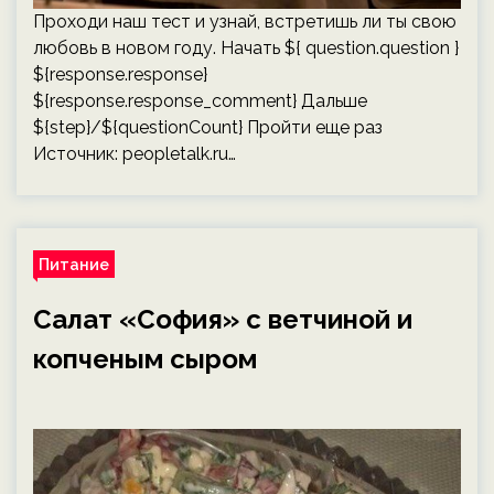
Проходи наш тест и узнай, встретишь ли ты свою
любовь в новом году. Начать ${ question.question }
${response.response}
${response.response_comment} Дальше
${step}/${questionCount} Пройти еще раз
Источник:
peopletalk.ru
…
Питание
Салат «София» с ветчиной и
копченым сыром