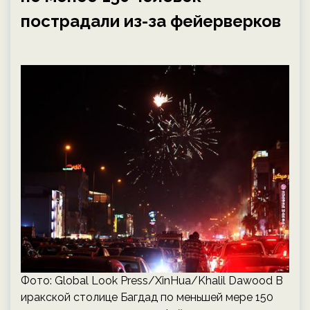
пострадали из-за фейерверков
Фото: Global Look Press/XinHua/Khalil Dawood В
иракской столице Багдад по меньшей мере 150